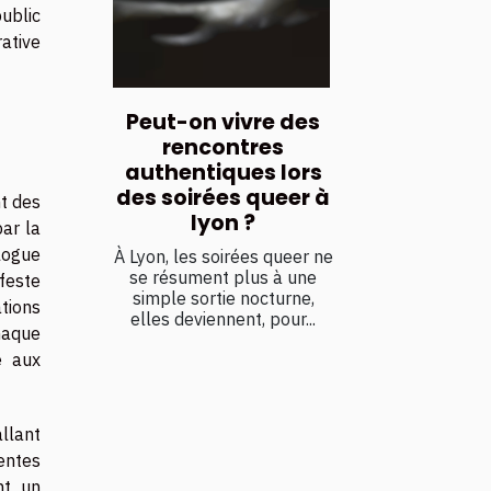
public
ative
Peut-on vivre des
rencontres
authentiques lors
des soirées queer à
nt des
lyon ?
par la
logue
À Lyon, les soirées queer ne
se résument plus à une
feste
simple sortie nocturne,
ations
elles deviennent, pour...
haque
e aux
llant
entes
nt un