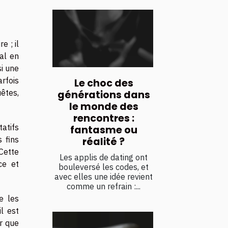
e ; il
ral en
si une
rfois
Le choc des
êtes,
générations dans
le monde des
rencontres :
tatifs
fantasme ou
 fins
réalité ?
Cette
Les applis de dating ont
ce et
bouleversé les codes, et
avec elles une idée revient
comme un refrain :...
e les
l est
r que