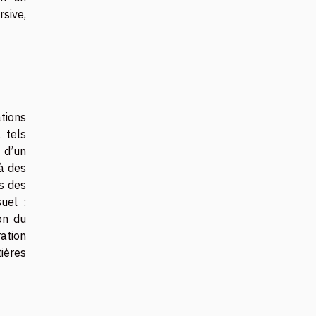
sive,
ations
 tels
 d’un
 à des
es des
uel :
on du
ation
ières