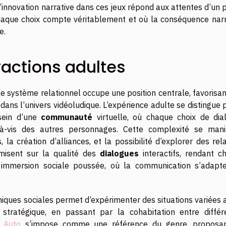
l’innovation narrative dans ces jeux répond aux attentes d’un 
chaque choix compte véritablement et où la conséquence narr
e.
ractions adultes
e système relationnel occupe une position centrale, favorisa
ans l’univers vidéoludique. L’expérience adulte se distingue 
 sein d’une
communauté
virtuelle, où chaque choix de dia
-à-vis des autres personnages. Cette complexité se mani
a création d’alliances, et la possibilité d’explorer des rel
misent sur la qualité des
dialogues
interactifs, rendant c
immersion sociale poussée, où la communication s’adapt
iques sociales permet d’expérimenter des situations variées a
 stratégique, en passant par la cohabitation entre différ
 Auto
s’impose comme une référence du genre, proposa