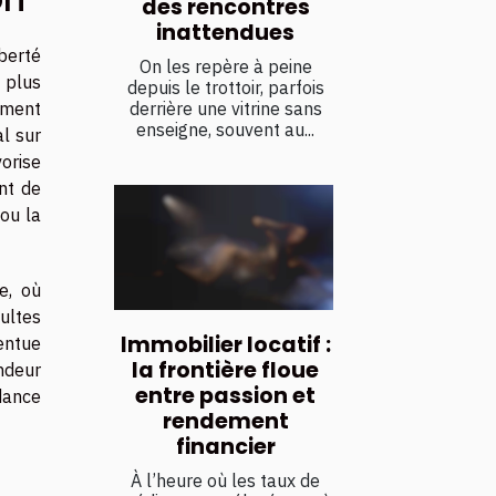
des rencontres
inattendues
berté
On les repère à peine
 plus
depuis le trottoir, parfois
derrière une vitrine sans
ement
enseigne, souvent au...
al sur
vorise
nt de
 ou la
e, où
ultes
Immobilier locatif :
centue
la frontière floue
ondeur
entre passion et
dance
rendement
financier
À l’heure où les taux de