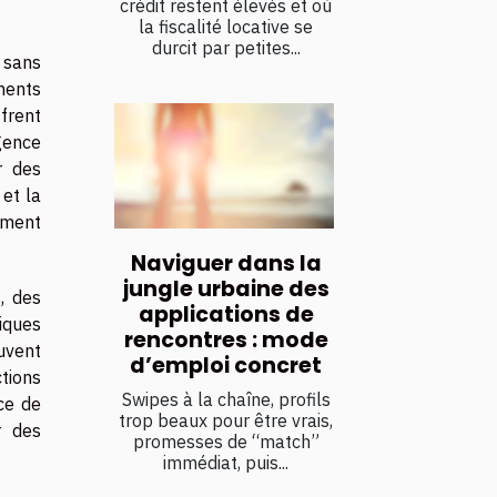
crédit restent élevés et où
la fiscalité locative se
durcit par petites...
 sans
ments
ffrent
gence
r des
et la
timent
Naviguer dans la
jungle urbaine des
, des
applications de
iques
rencontres : mode
uvent
d’emploi concret
tions
Swipes à la chaîne, profils
ce de
trop beaux pour être vrais,
r des
promesses de “match”
immédiat, puis...