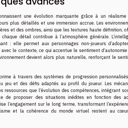
iques avancés
onnaissent une évolution marquante grâce à un réalisme
ours plus détaillés et une immersion accrue. Les environne
ères et des ombres, ainsi que les textures haute définition, o
chaque détail contribue à l’atmosphère générale. L’intelli
minant : elle permet aux personnages non-joueurs d’adopte
 avec le contexte, ce qui accentue le sentiment d’autonomie 
’environnement devient alors plus naturelle, renforçant le sen
prime à travers des systèmes de progression personnalisés
du jeu et des défis adaptés au profil du joueur. Les mécan
es ressources que l’évolution des compétences, intégrant so
able de proposer des situations inédites en fonction des ac
rise l’engagement sur le long terme, transformant l’expérien
alisme et la cohérence du monde virtuel restent au cœu