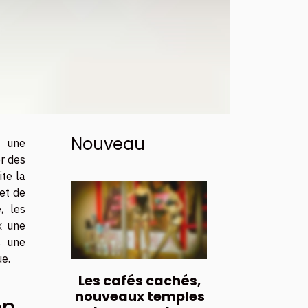
Nouveau
t une
er des
ite la
 et de
, les
x une
s une
e.
Les cafés cachés,
nouveaux temples
on