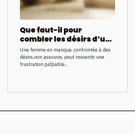
Que faut-il pour
combler les désirs d’une
femme en manque de
Une femme en manque, confrontée à des
sexe?
désirs non assouvis, peut ressentir une
frustration palpable...