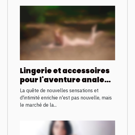
Lingerie et accessoires
pour l'aventure anale
un marché en
La quête de nouvelles sensations et
expansion
d'intimité enrichie n'est pas nouvelle, mais
le marché de la...