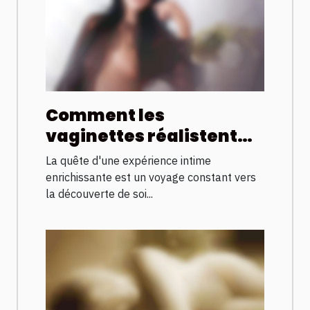
Comment les
vaginettes réalistent
améliorent l'expérience
La quête d'une expérience intime
intime
enrichissante est un voyage constant vers
la découverte de soi...