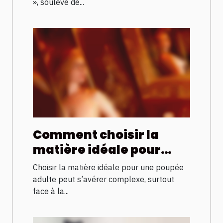
», soulève de...
Comment choisir la
matière idéale pour
votre poupée adulte ?
Choisir la matière idéale pour une poupée
adulte peut s’avérer complexe, surtout
face à la...