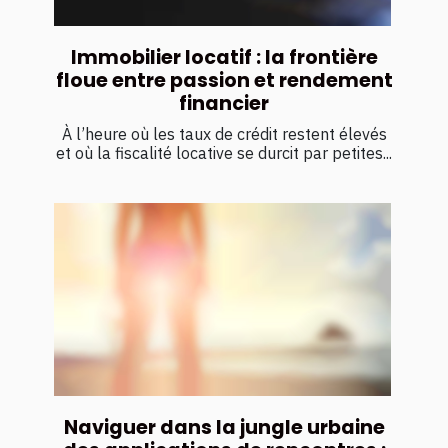
Immobilier locatif : la frontière
floue entre passion et rendement
financier
À l’heure où les taux de crédit restent élevés
et où la fiscalité locative se durcit par petites...
Naviguer dans la jungle urbaine