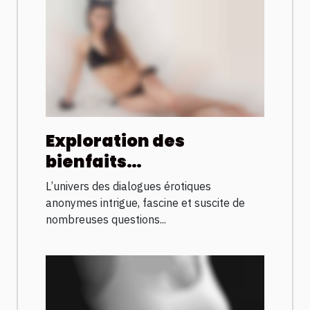
Exploration des
bienfaits
psychologiques des
L’univers des dialogues érotiques
dialogues érotiques
anonymes intrigue, fascine et suscite de
anonymes
nombreuses questions...