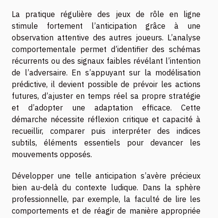
La pratique régulière des jeux de rôle en ligne
stimule fortement l’anticipation grâce à une
observation attentive des autres joueurs. L’analyse
comportementale permet d’identifier des schémas
récurrents ou des signaux faibles révélant l’intention
de l’adversaire. En s’appuyant sur la modélisation
prédictive, il devient possible de prévoir les actions
futures, d’ajuster en temps réel sa propre stratégie
et d’adopter une adaptation efficace. Cette
démarche nécessite réflexion critique et capacité à
recueillir, comparer puis interpréter des indices
subtils, éléments essentiels pour devancer les
mouvements opposés.
Développer une telle anticipation s’avère précieux
bien au-delà du contexte ludique. Dans la sphère
professionnelle, par exemple, la faculté de lire les
comportements et de réagir de manière appropriée