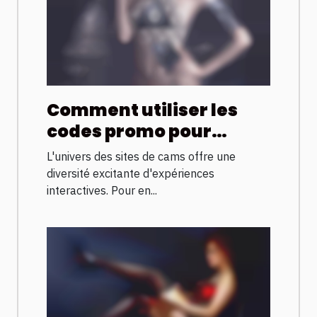
Comment utiliser les
codes promo pour
maximiser votre
L'univers des sites de cams offre une
expérience sur les sites
diversité excitante d'expériences
de cams
interactives. Pour en...