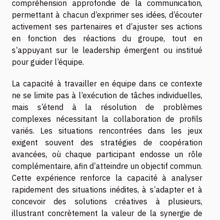
compréhension approfondie de la communication,
permettant à chacun d’exprimer ses idées, d’écouter
activement ses partenaires et d’ajuster ses actions
en fonction des réactions du groupe, tout en
s’appuyant sur le leadership émergent ou institué
pour guider l’équipe.
La capacité à travailler en équipe dans ce contexte
ne se limite pas à l’exécution de tâches individuelles,
mais s’étend à la résolution de problèmes
complexes nécessitant la collaboration de profils
variés. Les situations rencontrées dans les jeux
exigent souvent des stratégies de coopération
avancées, où chaque participant endosse un rôle
complémentaire, afin d’atteindre un objectif commun.
Cette expérience renforce la capacité à analyser
rapidement des situations inédites, à s’adapter et à
concevoir des solutions créatives à plusieurs,
illustrant concrètement la valeur de la synergie de