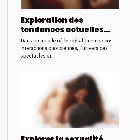
Exploration des
tendances actuelles
dans les shows en direct
Dans un monde où le digital façonne nos
sur internet
interactions quotidiennes, l'univers des
spectacles en...
Explorer la sexualité