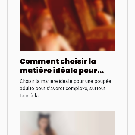
Comment choisir la
matière idéale pour
votre poupée adulte ?
Choisir la matière idéale pour une poupée
adulte peut s’avérer complexe, surtout
face à la...