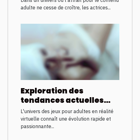
l'industrie adulte
adulte ne cesse de croître, les actrices...
Exploration des
tendances actuelles
des jeux pour adultes en
L'univers des jeux pour adultes en réalité
réalité virtuelle
virtuelle connaît une évolution rapide et
passionnante...