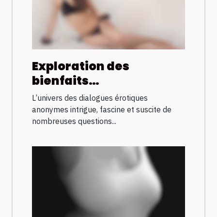
Exploration des
bienfaits
psychologiques des
L’univers des dialogues érotiques
dialogues érotiques
anonymes intrigue, fascine et suscite de
anonymes
nombreuses questions...