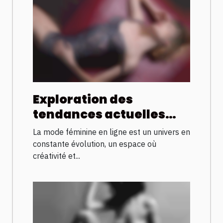
Exploration des
tendances actuelles
dans la mode féminine
La mode féminine en ligne est un univers en
en ligne
constante évolution, un espace où
créativité et...