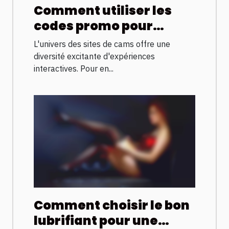
Comment utiliser les
codes promo pour
maximiser votre
L'univers des sites de cams offre une
expérience sur les sites
diversité excitante d'expériences
de cams
interactives. Pour en...
Comment choisir le bon
lubrifiant pour une