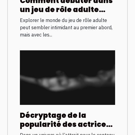
Comment débuter dans
un jeu de rôle adulte
sans erreurs ?
Explorer le monde du jeu de rôle adulte
peut sembler intimidant au premier abord,
mais avec les...
Décryptage de la
popularité des actrices
françaises dans
Dans un univers où l’attrait pour le contenu