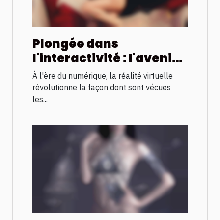
Plongée dans
l'interactivité : l'avenir
des expériences
À l'ère du numérique, la réalité virtuelle
adultes en VR
révolutionne la façon dont sont vécues
les...