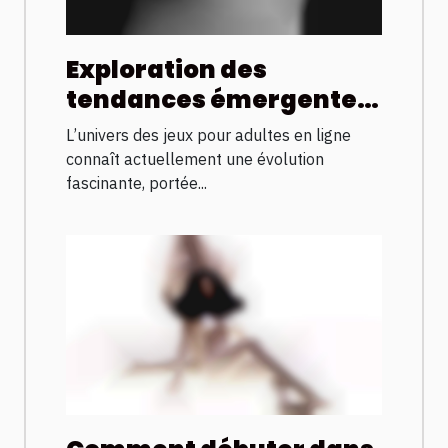
Exploration des
tendances émergentes
dans les jeux pour
L’univers des jeux pour adultes en ligne
adultes en ligne
connaît actuellement une évolution
fascinante, portée...