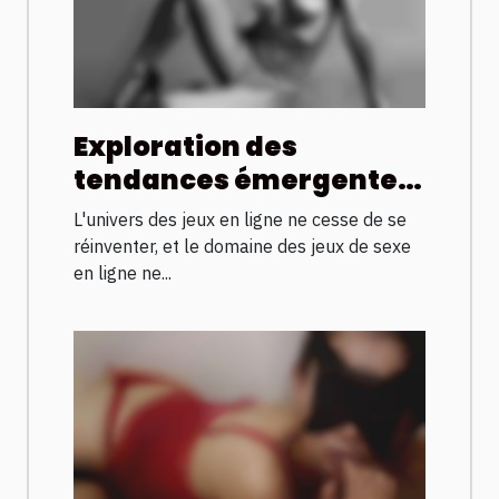
Exploration des
tendances émergentes
dans les jeux de sexe en
L'univers des jeux en ligne ne cesse de se
ligne pour 2025
réinventer, et le domaine des jeux de sexe
en ligne ne...