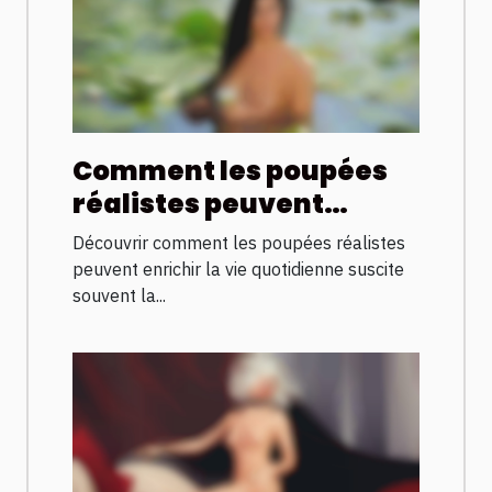
Comment les poupées
réalistes peuvent
améliorer la qualité de
Découvrir comment les poupées réalistes
vie ?
peuvent enrichir la vie quotidienne suscite
souvent la...