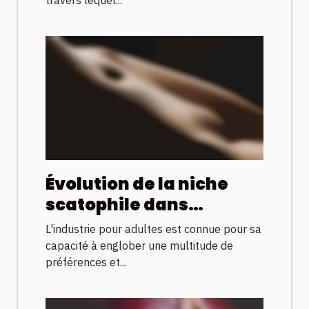
Évolution de la niche
scatophile dans
l'industrie pour adultes
L'industrie pour adultes est connue pour sa
à travers les années
capacité à englober une multitude de
préférences et...