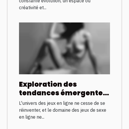
en ligne
constante évolution, un espace où
créativité et...
Exploration des
tendances émergentes
dans les jeux de sexe en
L'univers des jeux en ligne ne cesse de se
ligne pour 2025
réinventer, et le domaine des jeux de sexe
en ligne ne...