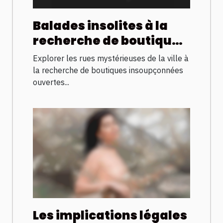
Balades insolites à la
recherche de boutiques
cachées ouvertes
Explorer les rues mystérieuses de la ville à
jusqu’à l’aube
la recherche de boutiques insoupçonnées
ouvertes...
Les implications légales