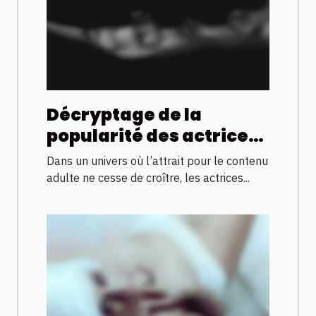
Décryptage de la
popularité des actrices
françaises dans
Dans un univers où l’attrait pour le contenu
l'industrie adulte
adulte ne cesse de croître, les actrices...