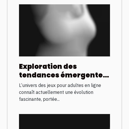
Exploration des
tendances émergentes
dans les jeux pour
L’univers des jeux pour adultes en ligne
adultes en ligne
connaît actuellement une évolution
fascinante, portée...