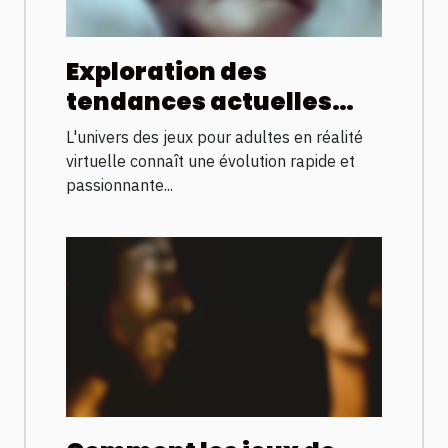
Exploration des
tendances actuelles
des jeux pour adultes en
L'univers des jeux pour adultes en réalité
réalité virtuelle
virtuelle connaît une évolution rapide et
passionnante...