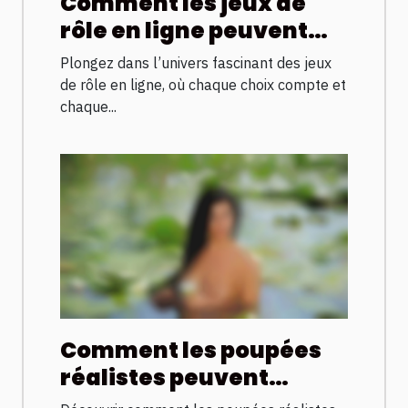
Comment les jeux de
rôle en ligne peuvent
renforcer vos
Plongez dans l’univers fascinant des jeux
compétences
de rôle en ligne, où chaque choix compte et
stratégiques ?
chaque...
Comment les poupées
réalistes peuvent
améliorer la qualité de