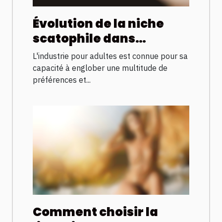
Évolution de la niche
scatophile dans
l'industrie pour adultes
L'industrie pour adultes est connue pour sa
à travers les années
capacité à englober une multitude de
préférences et...
Comment choisir la