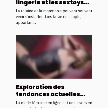
lingerie et les sextoys
pour revitaliser la vie de
La routine et la monotonie peuvent souvent
couple
venir s'installer dans la vie de couple,
apportant...
Exploration des
tendances actuelles
dans la mode féminine
La mode féminine en ligne est un univers en