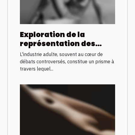
Exploration de la
représentation des
femmes arabes dans
L'industrie adulte, souvent au cœur de
l'industrie adulte
débats controversés, constitue un prisme à
travers lequel...