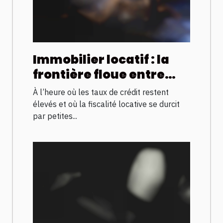
Immobilier locatif : la
frontière floue entre
passion et rendement
À l’heure où les taux de crédit restent
financier
élevés et où la fiscalité locative se durcit
par petites...