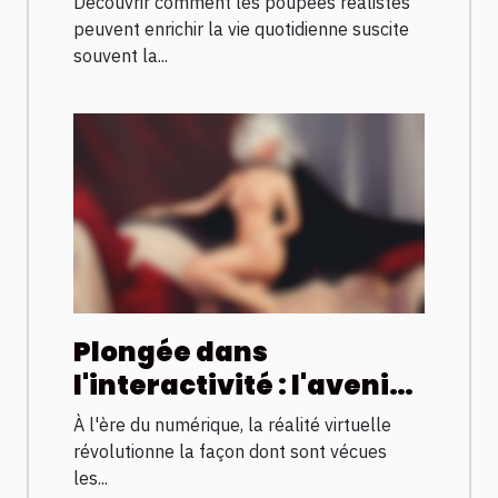
Découvrir comment les poupées réalistes
vie ?
peuvent enrichir la vie quotidienne suscite
souvent la...
Plongée dans
l'interactivité : l'avenir
des expériences
À l'ère du numérique, la réalité virtuelle
adultes en VR
révolutionne la façon dont sont vécues
les...