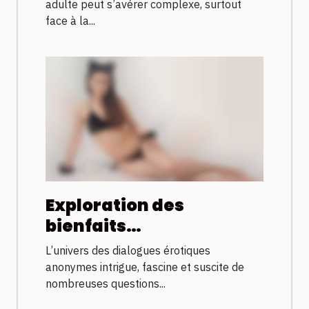
adulte peut s’avérer complexe, surtout
face à la...
Exploration des
bienfaits
psychologiques des
L’univers des dialogues érotiques
dialogues érotiques
anonymes intrigue, fascine et suscite de
anonymes
nombreuses questions...