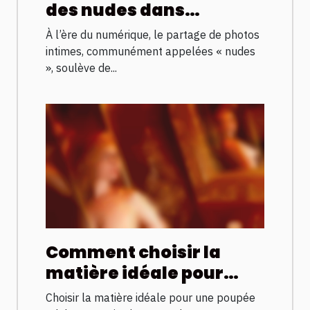
des nudes dans
différentes juridictions
À l’ère du numérique, le partage de photos
intimes, communément appelées « nudes
», soulève de...
Comment choisir la
matière idéale pour
votre poupée adulte ?
Choisir la matière idéale pour une poupée