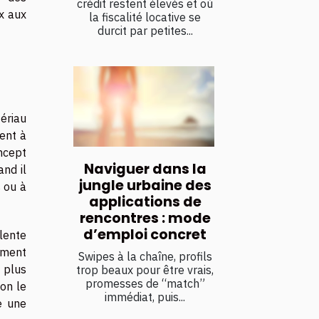
crédit restent élevés et où
x aux
la fiscalité locative se
durcit par petites...
ériau
ent à
ncept
Naviguer dans la
nd il
jungle urbaine des
s ou à
applications de
rencontres : mode
d’emploi concret
llente
ement
Swipes à la chaîne, profils
 plus
trop beaux pour être vrais,
promesses de “match”
lon le
immédiat, puis...
e une