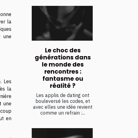
bonne
er la
iques
r une
Le choc des
générations dans
le monde des
rencontres :
fantasme ou
. Les
réalité ?
ès la
Les applis de dating ont
nière
bouleversé les codes, et
t une
avec elles une idée revient
ucoup
comme un refrain :...
ut en