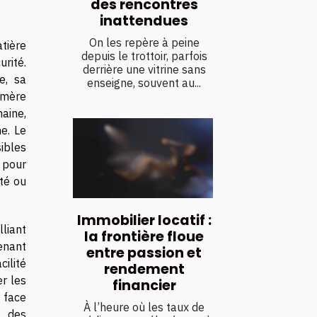
des rencontres
inattendues
On les repère à peine
tière
depuis le trottoir, parfois
urité.
derrière une vitrine sans
e, sa
enseigne, souvent au...
tomère
aine,
ne. Le
sibles
e pour
té ou
Immobilier locatif :
liant
la frontière floue
enant
entre passion et
ilité
rendement
er les
financier
s face
À l’heure où les taux de
e des