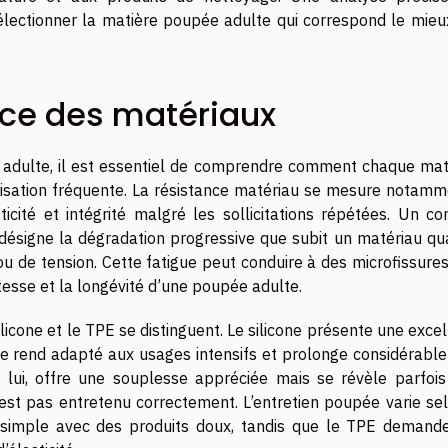
lectionner la matière poupée adulte qui correspond le mieu
ance des matériaux
pée adulte, il est essentiel de comprendre comment chaque mat
ilisation fréquente. La résistance matériau se mesure notamm
icité et intégrité malgré les sollicitations répétées. Un co
 désigne la dégradation progressive que subit un matériau qua
u de tension. Cette fatigue peut conduire à des microfissure
esse et la longévité d’une poupée adulte.
licone et le TPE se distinguent. Le silicone présente une exce
i le rend adapté aux usages intensifs et prolonge considérabl
 lui, offre une souplesse appréciée mais se révèle parfois
’est pas entretenu correctement. L’entretien poupée varie se
ge simple avec des produits doux, tandis que le TPE demand