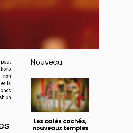
Nouveau
 peut
tions
e non
 et la
aphes
sition
Les cafés cachés,
es
nouveaux temples