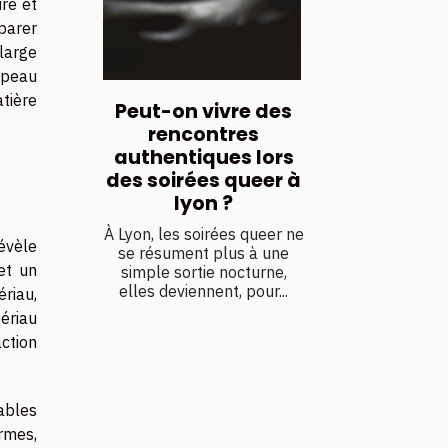
ure et
parer
large
a peau
atière
Peut-on vivre des
rencontres
authentiques lors
des soirées queer à
lyon ?
À Lyon, les soirées queer ne
révèle
se résument plus à une
et un
simple sortie nocturne,
elles deviennent, pour...
ériau,
tériau
ction
ables
rmes,