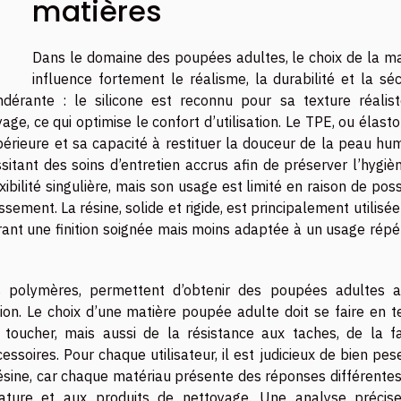
matières
Dans le domaine des poupées adultes, le choix de la ma
influence fortement le réalisme, la durabilité et la séc
rante : le silicone est reconnu pour sa texture réalist
yage, ce qui optimise le confort d’utilisation. Le TPE, ou élas
érieure et sa capacité à restituer la douceur de la peau hum
sitant des soins d’entretien accrus afin de préserver l’hygiè
xibilité singulière, mais son usage est limité en raison de pos
ssement. La résine, solide et rigide, est principalement utilisé
ant une finition soignée mais moins adaptée à un usage répé
s polymères, permettent d’obtenir des poupées adultes al
tion. Le choix d’une matière poupée adulte doit se faire en t
ucher, mais aussi de la résistance aux taches, de la fac
essoires. Pour chaque utilisateur, il est judicieux de bien pes
 résine, car chaque matériau présente des réponses différente
rature et aux produits de nettoyage. Une analyse précis