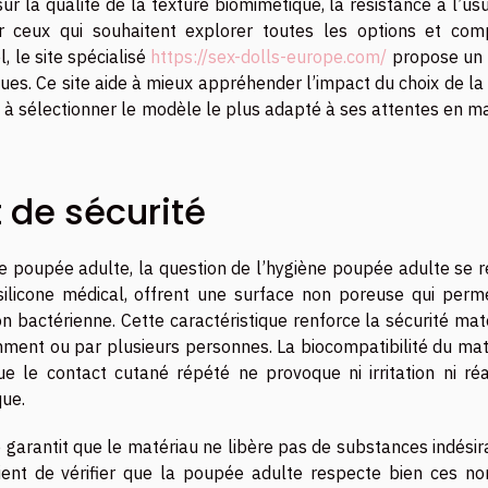
r la qualité de la texture biomimétique, la résistance à l’us
r ceux qui souhaitent explorer toutes les options et com
, le site spécialisé
https://sex-dolls-europe.com/
propose un 
ques. Ce site aide à mieux appréhender l’impact du choix de l
 à sélectionner le modèle le plus adapté à ses attentes en m
 de sécurité
une poupée adulte, la question de l’hygiène poupée adulte se 
silicone médical, offrent une surface non poreuse qui perm
ion bactérienne. Cette caractéristique renforce la sécurité mat
emment ou par plusieurs personnes. La biocompatibilité du ma
e le contact cutané répété ne provoque ni irritation ni réa
que.
 garantit que le matériau ne libère pas de substances indésir
nvient de vérifier que la poupée adulte respecte bien ces no