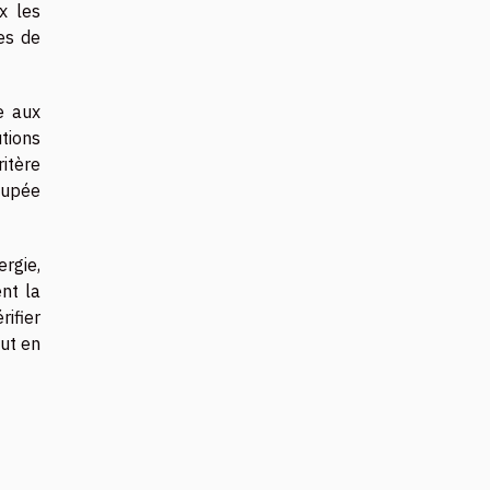
x les
les de
e aux
tions
ritère
poupée
ergie,
nt la
ifier
out en