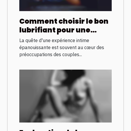
Comment choisir le bon
lubrifiant pour une
expérience intime
La quête d'une expérience intime
améliorée
épanouissante est souvent au cœur des
préoccupations des couples...