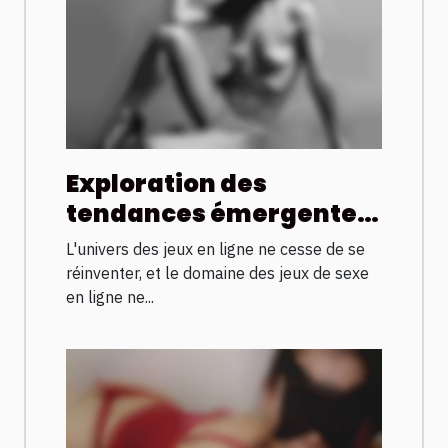
Exploration des
tendances émergentes
dans les jeux de sexe en
L'univers des jeux en ligne ne cesse de se
ligne pour 2025
réinventer, et le domaine des jeux de sexe
en ligne ne...