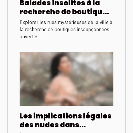
Balades insolites à la
recherche de boutiques
cachées ouvertes
Explorer les rues mystérieuses de la ville à
jusqu’à l’aube
la recherche de boutiques insoupçonnées
ouvertes...
Les implications légales
des nudes dans