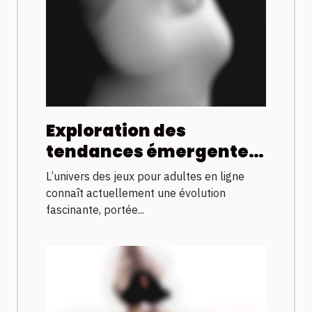
Exploration des
tendances émergentes
dans les jeux pour
L’univers des jeux pour adultes en ligne
adultes en ligne
connaît actuellement une évolution
fascinante, portée...