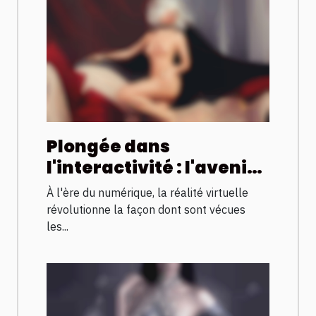
Plongée dans
l'interactivité : l'avenir
des expériences
À l'ère du numérique, la réalité virtuelle
adultes en VR
révolutionne la façon dont sont vécues
les...