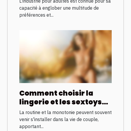
L'industrie pour adultes est connue pour sa
à travers les années
capacité à englober une multitude de
préférences et...
Comment choisir la
lingerie et les sextoys
pour revitaliser la vie de
La routine et la monotonie peuvent souvent
couple
venir s'installer dans la vie de couple,
apportant...