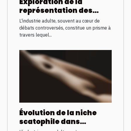
Exploration de la
représentation des
femmes arabes dans
L'industrie adulte, souvent au cœur de
l'industrie adulte
débats controversés, constitue un prisme à
travers lequel...
Évolution de la niche
scatophile dans
l'industrie pour adultes