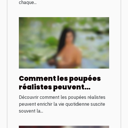
stratégiques ?
chaque...
Comment les poupées
réalistes peuvent
améliorer la qualité de
Découvrir comment les poupées réalistes
vie ?
peuvent enrichir la vie quotidienne suscite
souvent la...