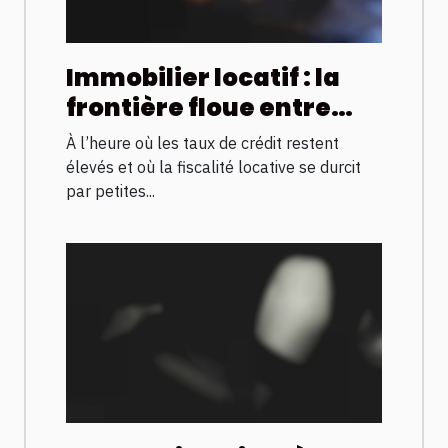
Immobilier locatif : la
frontière floue entre
passion et rendement
À l’heure où les taux de crédit restent
financier
élevés et où la fiscalité locative se durcit
par petites...