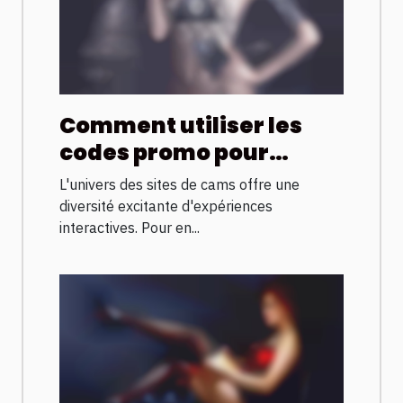
Comment utiliser les
codes promo pour
maximiser votre
L'univers des sites de cams offre une
expérience sur les sites
diversité excitante d'expériences
de cams
interactives. Pour en...