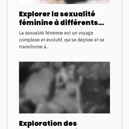
Explorer la sexualité
féminine à différents
âges de la vie
La sexualité féminine est un voyage
complexe et évolutif, qui se déploie et se
transforme à...
Exploration des