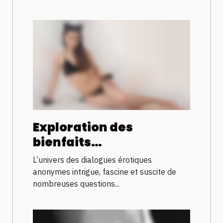
Exploration des
bienfaits
psychologiques des
L’univers des dialogues érotiques
dialogues érotiques
anonymes intrigue, fascine et suscite de
anonymes
nombreuses questions...