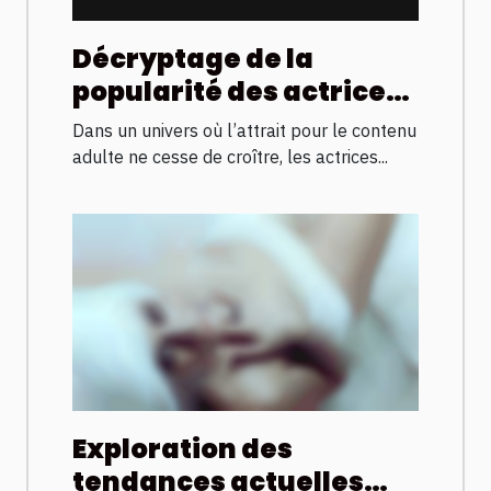
Décryptage de la
popularité des actrices
françaises dans
Dans un univers où l’attrait pour le contenu
l'industrie adulte
adulte ne cesse de croître, les actrices...
Exploration des
tendances actuelles