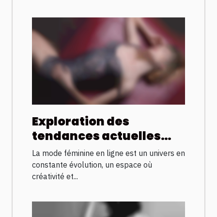
Exploration des
tendances actuelles
dans la mode féminine
La mode féminine en ligne est un univers en
en ligne
constante évolution, un espace où
créativité et...