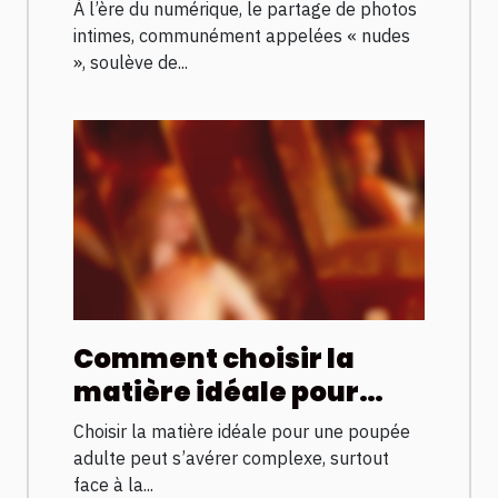
différentes juridictions
À l’ère du numérique, le partage de photos
intimes, communément appelées « nudes
», soulève de...
Comment choisir la
matière idéale pour
votre poupée adulte ?
Choisir la matière idéale pour une poupée
adulte peut s’avérer complexe, surtout
face à la...