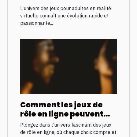
des jeux pour adultes en
L'univers des jeux pour adultes en réalité
réalité virtuelle
virtuelle connaît une évolution rapide et
passionnante...
Comment les jeux de
rôle en ligne peuvent
renforcer vos
Plongez dans l’univers fascinant des jeux
compétences
de rôle en ligne, où chaque choix compte et